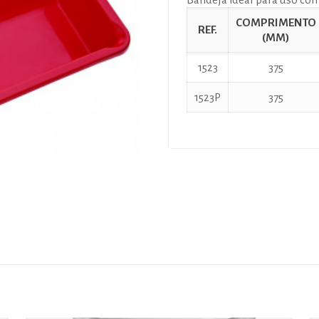
COMPRIMENTO
REF.
(MM)
1523
375
1523P
375