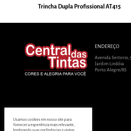
Trincha Dupla Profissional AT415
ENDEREÇO
Avenida Sertorio, 
Jardim Lindóia
Porto Alegre/RS
Usamos cookies em nosso site para
fornecer a experiência mais relevante,
lembrando suas preferências e visitas