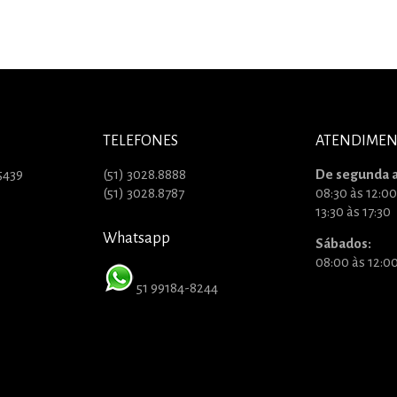
TELEFONES
ATENDIME
5439
(51) 3028.8888
De segunda a
(51) 3028.8787
08:30 às 12:00
13:30 às 17:30
Whatsapp
Sábados:
08:00 às 12:0
51 99184-8244