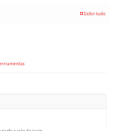
Exibir tudo
errramentas
 garfo e rolo de 23cm.