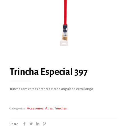
Trincha Especial 397
Trincha com cerdas brancas e cabo angulado extra longo.
Categorias:
Acessórios
,
Atlas
,
Trinchas
Share