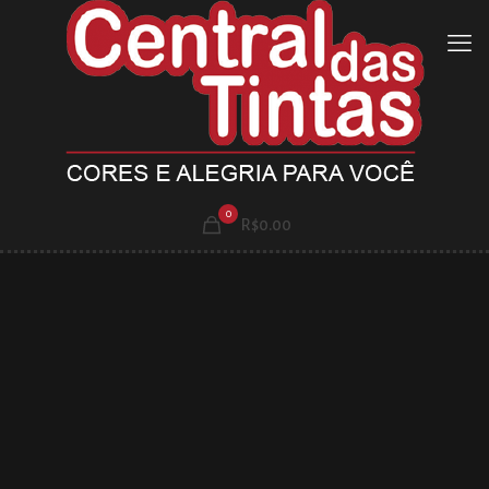
0
R$0.00