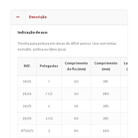
Descrição
Indicação de uso:
Trincha para pintura em áreas de difícil acesso. Use com tintas
esmalte, acrílica ou látex (pva)
Comprimento
Comprimento
Largura
REF.
Polegadas
do fio (mm)
(mm)
(mm)
397/3
1
50
381
25
397/4
1 1/2
50
380
38
397/5
2
56
385
8
397/6
2 1/2
60
387
62
AT397/7
3
60
390
75