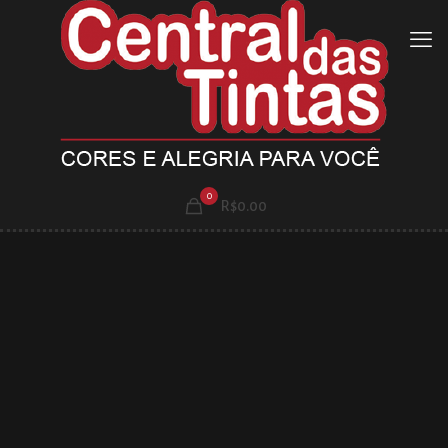
0
R$0.00