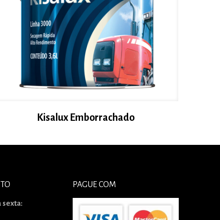
Kisalux Emborrachado
NTO
PAGUE COM
 sexta: