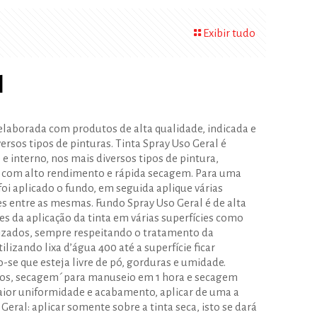
Exibir tudo
l
 elaborada com produtos de alta qualidade, indicada e
rsos tipos de pinturas. Tinta Spray Uso Geral é
 interno, nos mais diversos tipos de pintura,
 com alto rendimento e rápida secagem. Para uma
foi aplicado o fundo, em seguida aplique várias
s entre as mesmas. Fundo Spray Uso Geral é de alta
es da aplicação da tinta em várias superfícies como
nizados, sempre respeitando o tratamento da
tilizando lixa d’água 400 até a superfície ficar
-se que esteja livre de pó, gorduras e umidade.
os, secagem´para manuseio em 1 hora e secagem
aior uniformidade e acabamento, aplicar de uma a
eral: aplicar somente sobre a tinta seca, isto se dará