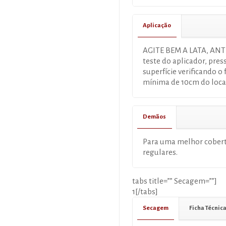
Aplicação
AGITE BEM A LATA, ANT
teste do aplicador, pre
superfície verificando o
mínima de 10cm do loca
Demãos
Para uma melhor cobert
regulares.
tabs title=”” Secagem=””]
1[/tabs]
Secagem
Ficha Técnic