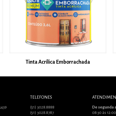
Tinta Acrílica Emborrachada
TELEFONES
ATENDIME
5439
(51) 3028.8888
De segunda a
(51) 3028.8787
08:30 às 12:00