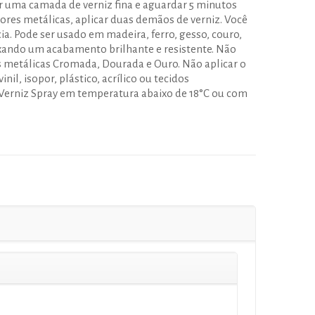
r uma camada de verniz fina e aguardar 5 minutos
res metálicas, aplicar duas demãos de verniz. Você
ia. Pode ser usado em madeira, ferro, gesso, couro,
eixando um acabamento brilhante e resistente. Não
es metálicas Cromada, Dourada e Ouro. Não aplicar o
nil, isopor, plástico, acrílico ou tecidos
Verniz Spray em temperatura abaixo de 18°C ou com