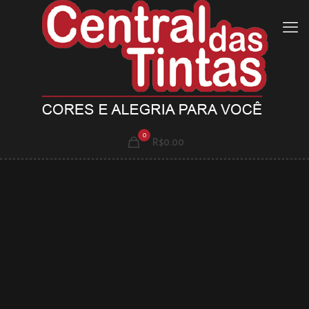
0
R$0.00