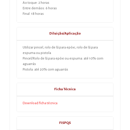
Ao toque: 2 horas
Entre demãos: 6 horas
Final: 18 horas
Diluição/Aplicação
Utilizar pincel, rolo de lã para epóxi, rolo de lã para
espuma ou pistola
Pincel/Rolo de lã para epóxi ou espuma: até 10% com
aguarrás
Pistola: até 20% com aguarrás
Ficha Técnica
Download ficha técnica
FISPQS