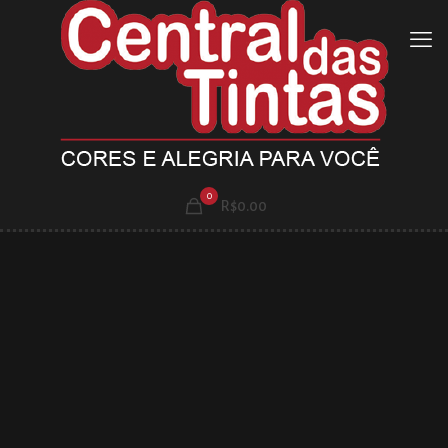
0
R$0.00