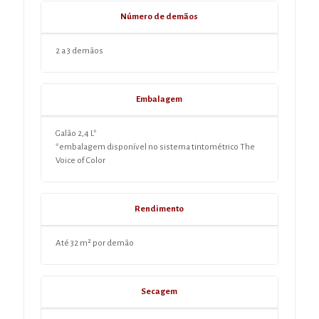
Número de demãos
2 a 3 demãos
Embalagem
Galão 2,4 L*
*embalagem disponível no sistema tintométrico The
Voice of Color
Rendimento
Até 32 m² por demão
Secagem