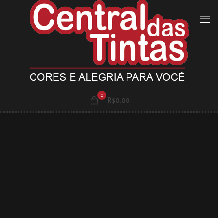
0
R$0.00