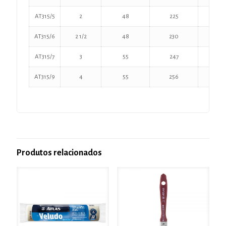
AT315/5
2
48
225
50
AT315/6
2 1/2
48
230
65
AT315/7
3
55
247
78
AT315/9
4
55
256
102
Produtos relacionados