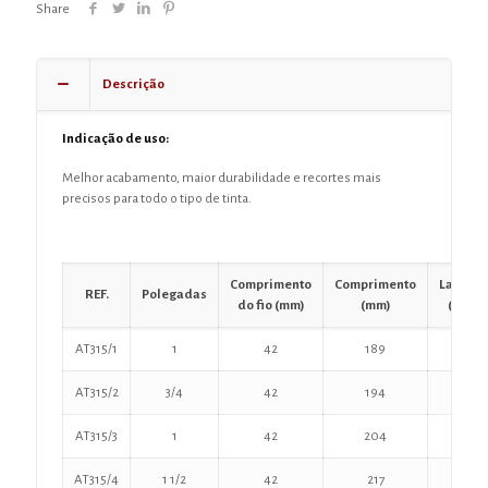
Share
Descrição
Indicação de uso:
Melhor acabamento, maior durabilidade e recortes mais
precisos para todo o tipo de tinta.
Comprimento
Comprimento
Largura
REF.
Polegadas
do fio (mm)
(mm)
(mm)
AT315/1
1
42
189
13
AT315/2
3/4
42
194
20
AT315/3
1
42
204
25
AT315/4
1 1/2
42
217
40