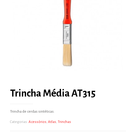
Trincha Média AT315
Trincha de cerdas sintéticas.
Categorias:
Acessórios
,
Atlas
,
Trinchas